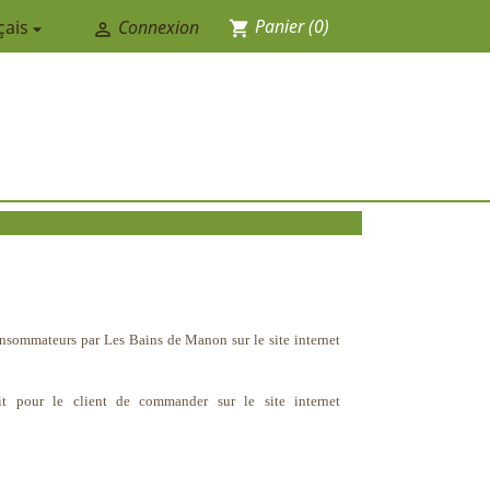
Panier
(0)
çais
Connexion
shopping_cart


consommateurs par Les Bains de Manon sur le site internet
t pour le client de commander sur le site internet