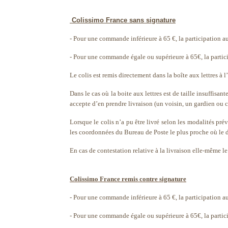
Colissimo France sans signature
- Pour une commande inférieure à 65 €, la participation aux
- Pour une commande égale ou supérieure à 65€, la particip
Le colis est remis directement dans la boîte aux lettres à l
Dans le cas où la boite aux lettres est de taille insuffisant
accepte d’en prendre livraison (un voisin, un gardien ou c
Lorsque le colis n’a pu être livré selon les modalités prév
les coordonnées du Bureau de Poste le plus proche où le de
En cas de contestation relative à la livraison elle-même le
Colissimo France remis contre signature
- Pour une commande inférieure à 65 €, la participation aux
- Pour une commande égale ou supérieure à 65€, la particip