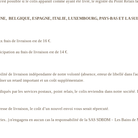
st possible si le colis apparaît comme ayant été livré, le registre du Point Relais fa
NE, BELGIQUE, ESPAGNE, ITALIE, LUXEMBOURG, PAYS-BAS ET LA SUI
 frais de livraison est de 16 €.
ipation au frais de livraison est de 14 €.
té de livraison indépendante de notre volonté (absence, erreur de libellé dans l'adr
aîner un retard important et un coût supplémentaire.
indiqués par les services postaux, point relais, le colis reviendra dans notre sociét
se de livraison, le coût d’un nouvel envoi vous serait répercuté.
péries...) n'engagera en aucun cas la responsabilité de la SAS SDBDM - Les Bains de