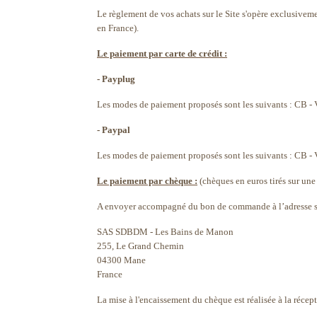
Le règlement de vos achats sur le Site s'opère exclusive
en France).
Le paiement par carte de crédit :
- Payplug
Les modes de paiement proposés sont les suivants : CB - 
- Paypal
Les modes de paiement proposés sont les suivants : CB - V
Le paiement par chèque :
(chèques en euros tirés sur une
A envoyer accompagné du bon de commande à l’adresse s
SAS SDBDM - Les Bains de Manon
255, Le Grand Chemin
04300 Mane
France
La mise à l'encaissement du chèque est réalisée à la récept