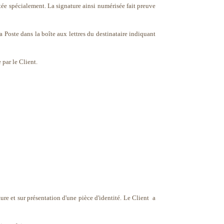
tée spécialement. La signature ainsi numérisée fait preuve
La Poste dans la boîte aux lettres du destinataire indiquant
 par le Client.
ture et sur présentation d'une pièce d'identité. Le Client a