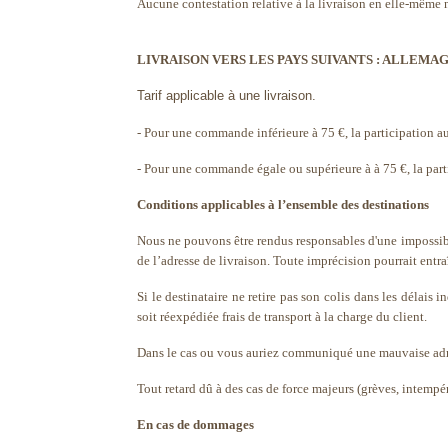
Aucune contestation relative à la livraison en elle-même n'e
LIVRAISON VERS LES PAYS SUIVANTS : ALLEMAG
Tarif applicable à une livraison.
- Pour une commande inférieure à 75 €, la participation aux
- Pour une commande égale ou supérieure à à 75 €, la partic
Conditions applicables à l’ensemble des destinations
Nous ne pouvons être rendus responsables d'une impossibili
de l’adresse de livraison. Toute imprécision pourrait entr
Si le destinataire ne retire pas son colis dans les délais 
soit réexpédiée frais de transport à la charge du client.
Dans le cas ou vous auriez communiqué une mauvaise adres
Tout retard dû à des cas de force majeurs (grèves, intem
En cas de dommages