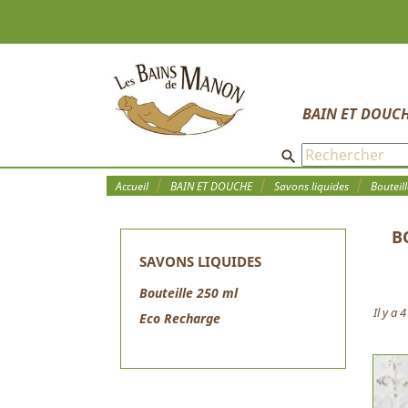
BAIN ET DOUC
search
Accueil
BAIN ET DOUCHE
Savons liquides
Bouteil
B
SAVONS LIQUIDES
Bouteille 250 ml
Il y a 
Eco Recharge