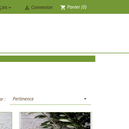
Panier
(0)
çais
Connexion
shopping_cart


Pertinence
ar :
