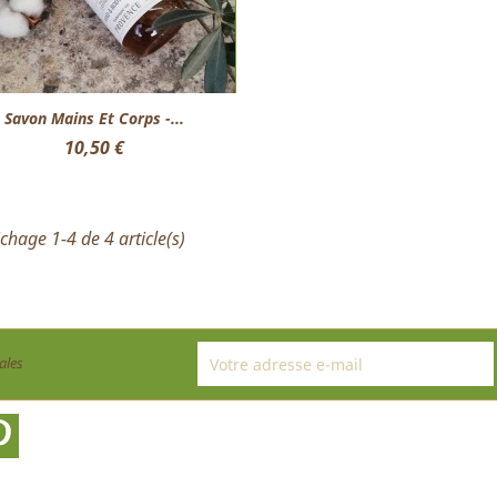
Aperçu rapide

Savon Mains Et Corps -...
Prix
10,50 €
ichage 1-4 de 4 article(s)
ales
ter
Pinterest