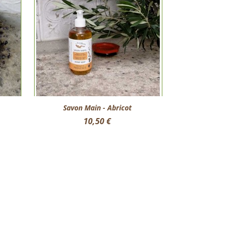
Aperçu rapide

Savon Main - Abricot
Prix
10,50 €