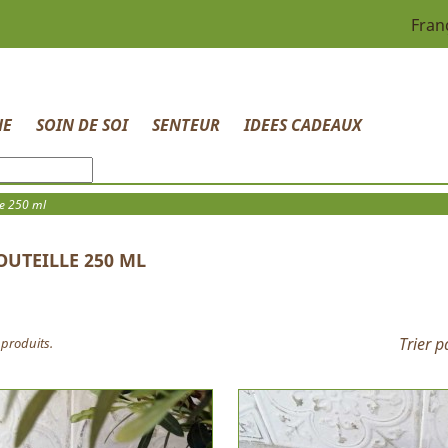
Fran
HE
SOIN DE SOI
SENTEUR
IDEES CADEAUX
le 250 ml
OUTEILLE 250 ML
Trier p
4 produits.