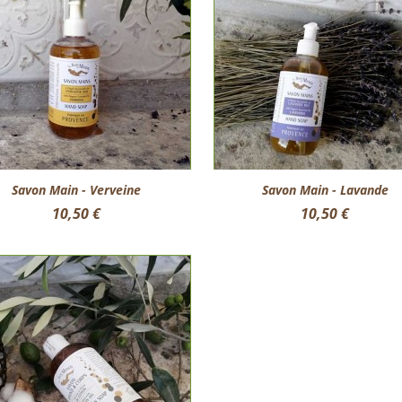
Aperçu rapide
Aperçu rapide


Savon Main - Verveine
Savon Main - Lavande
Prix
Prix
10,50 €
10,50 €